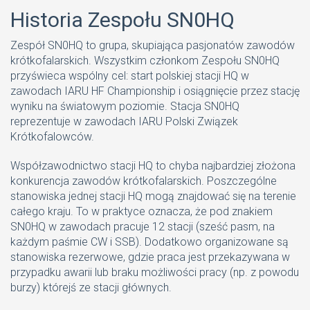
Historia Zespołu SN0HQ
Zespół SN0HQ to grupa, skupiająca pasjonatów zawodów
krótkofalarskich. Wszystkim członkom Zespołu SN0HQ
przyświeca wspólny cel: start polskiej stacji HQ w
zawodach IARU HF Championship i osiągnięcie przez stację
wyniku na światowym poziomie. Stacja SN0HQ
reprezentuje w zawodach IARU Polski Związek
Krótkofalowców.
Współzawodnictwo stacji HQ to chyba najbardziej złożona
konkurencja zawodów krótkofalarskich. Poszczególne
stanowiska jednej stacji HQ mogą znajdować się na terenie
całego kraju. To w praktyce oznacza, że pod znakiem
SN0HQ w zawodach pracuje 12 stacji (sześć pasm, na
każdym paśmie CW i SSB). Dodatkowo organizowane są
stanowiska rezerwowe, gdzie praca jest przekazywana w
przypadku awarii lub braku możliwości pracy (np. z powodu
burzy) którejś ze stacji głównych.