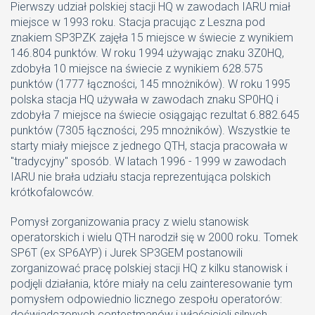
Pierwszy udział polskiej stacji HQ w zawodach IARU miał
miejsce w 1993 roku. Stacja pracując z Leszna pod
znakiem SP3PZK zajęła 15 miejsce w świecie z wynikiem
146.804 punktów. W roku 1994 używając znaku 3Z0HQ,
zdobyła 10 miejsce na świecie z wynikiem 628.575
punktów (1777 łączności, 145 mnożników). W roku 1995
polska stacja HQ używała w zawodach znaku SP0HQ i
zdobyła 7 miejsce na świecie osiągając rezultat 6.882.645
punktów (7305 łączności, 295 mnożników). Wszystkie te
starty miały miejsce z jednego QTH, stacja pracowała w
"tradycyjny" sposób. W latach 1996 - 1999 w zawodach
IARU nie brała udziału stacja reprezentująca polskich
krótkofalowców.
Pomysł zorganizowania pracy z wielu stanowisk
operatorskich i wielu QTH narodził się w 2000 roku. Tomek
SP6T (ex SP6AYP) i Jurek SP3GEM postanowili
zorganizować pracę polskiej stacji HQ z kilku stanowisk i
podjęli działania, które miały na celu zainteresowanie tym
pomysłem odpowiednio licznego zespołu operatorów:
doświadczonych contestmanów i właścicieli silnych,