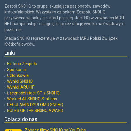
Zespół SN0HQ to grupa, skupiająca pasjonatów zawodów
krótkofalarskich. Wszystkim członkom Zespołu SN0HQ
przyświeca wspólny cel: start polskiej stacji HQ w zawodach IARU
HF Championship i osiągnięcie przez stację wyniku na światowym
poziomie.
Stacja SN0HQ reprezentuje w zawodach IARU Polski Związek
Krótkofalowców.
Linki
Historia Zespołu
Spotkania
Członkowie
Wyniki SN0HQ
Wyniki IARU HF
Łączności stacji SP z SN0HQ
Worked All SN0HQ Stations
REGULAMIN DYPLOMU SN0HQ
RULES OF THE SN0HQ AWARD
Dołącz do nas
Zobacz filmy SN0HQ na YouTube