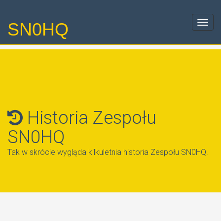
SN0HQ
Toggl
navig
Historia Zespołu
SN0HQ
Tak w skrócie wygląda kilkuletnia historia Zespołu SN0HQ.