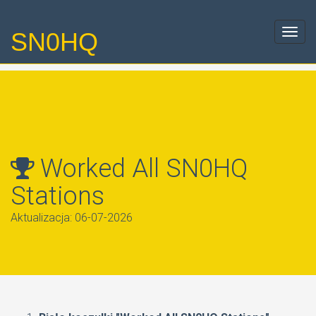
SN0HQ
Toggl
navig
Worked All SN0HQ
Stations
Aktualizacja: 06-07-2026