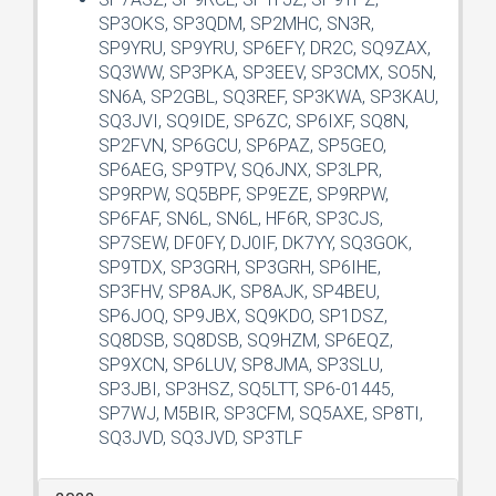
SP3OKS, SP3QDM, SP2MHC, SN3R,
SP9YRU, SP9YRU, SP6EFY, DR2C, SQ9ZAX,
SQ3WW, SP3PKA, SP3EEV, SP3CMX, SO5N,
SN6A, SP2GBL, SQ3REF, SP3KWA, SP3KAU,
SQ3JVI, SQ9IDE, SP6ZC, SP6IXF, SQ8N,
SP2FVN, SP6GCU, SP6PAZ, SP5GEO,
SP6AEG, SP9TPV, SQ6JNX, SP3LPR,
SP9RPW, SQ5BPF, SP9EZE, SP9RPW,
SP6FAF, SN6L, SN6L, HF6R, SP3CJS,
SP7SEW, DF0FY, DJ0IF, DK7YY, SQ3GOK,
SP9TDX, SP3GRH, SP3GRH, SP6IHE,
SP3FHV, SP8AJK, SP8AJK, SP4BEU,
SP6JOQ, SP9JBX, SQ9KDO, SP1DSZ,
SQ8DSB, SQ8DSB, SQ9HZM, SP6EQZ,
SP9XCN, SP6LUV, SP8JMA, SP3SLU,
SP3JBI, SP3HSZ, SQ5LTT, SP6-01445,
SP7WJ, M5BIR, SP3CFM, SQ5AXE, SP8TI,
SQ3JVD, SQ3JVD, SP3TLF