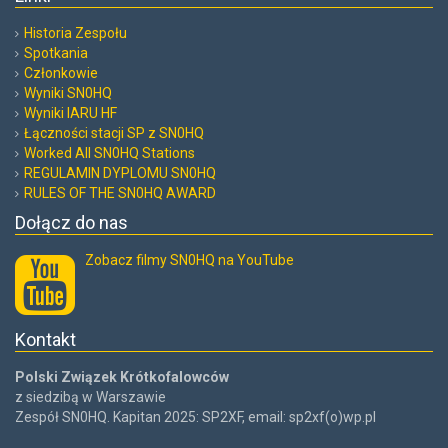
Historia Zespołu
Spotkania
Członkowie
Wyniki SN0HQ
Wyniki IARU HF
Łączności stacji SP z SN0HQ
Worked All SN0HQ Stations
REGULAMIN DYPLOMU SN0HQ
RULES OF THE SN0HQ AWARD
Dołącz do nas
Zobacz filmy SN0HQ na YouTube
Kontakt
Polski Związek Krótkofalowców
z siedzibą w Warszawie
Zespół SN0HQ. Kapitan 2025: SP2XF, email: sp2xf(o)wp.pl