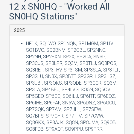
12 x SN0HQ - "Worked All
SN0HQ Stations"
2025
HF1K, SQ1WO, SP1NQN, SP1MGM, SP1IVL,
SQ1BVG, SQ2BNM, SP2GBL, SP2NNO,
SP2NH, SP2EXN, SP2X, SP2CA, SN3G,
SP3CJS, SP3LPR, SQ3M, SP3TLJ, SQ3POS,
SQ3REF, SP3FHV, SP3FSM, SP3SLA, SP3TLF,
SP3SLU, SN3X, SP3BTT, SP3GRH, SP3HSZ,
SP3JBI, SP3OKS, SP3QDE, SP3CCR, SQ3M,
SP3LA, SP4BEU, SP4LVG, SO5N, SQ5OVL,
SP5GEO, SP6CC, SQ6ILJ, SP6ITF, SP6EQZ,
SP6IHE, SP6FAF, SN6W, SP6DNZ, SP6GCU,
SP7SQK, SP7AM, SP7JLH, SP7SEW,
SQ7BFS, SP7CHR, SP7IFM, SP7CVW,
SQ8GKX, SP8AJK, SQ8N, SP8JMA, SQ9OB,
SQ8FDB, SP9AQF, SQ9PPU, SP9PRR,