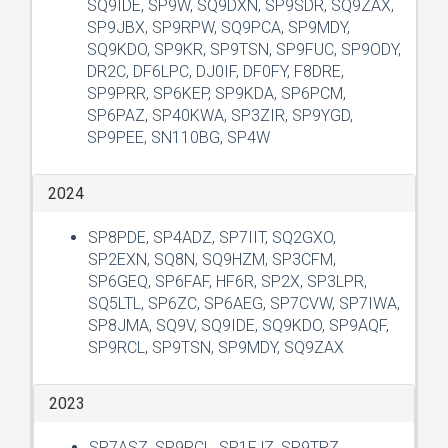
SQ9IDE, SP9W, SQ9DXN, SP9SDR, SQ9ZAX,
SP9JBX, SP9RPW, SQ9PCA, SP9MDY,
SQ9KDO, SP9KR, SP9TSN, SP9FUC, SP9ODY,
DR2C, DF6LPC, DJ0IF, DF0FY, F8DRE,
SP9PRR, SP6KEP, SP9KDA, SP6PCM,
SP6PAZ, SP40KWA, SP3ZIR, SP9YGD,
SP9PEE, SN110BG, SP4W
2024
SP8PDE, SP4ADZ, SP7IIT, SQ2GXO,
SP2EXN, SQ8N, SQ9HZM, SP3CFM,
SP6GEQ, SP6FAF, HF6R, SP2X, SP3LPR,
SQ5LTL, SP6ZC, SP6AEG, SP7CVW, SP7IWA,
SP8JMA, SQ9V, SQ9IDE, SQ9KDO, SP9AQF,
SP9RCL, SP9TSN, SP9MDY, SQ9ZAX
2023
SP7ASZ, SP9RCL, SP1FJZ, SP9TPZ,