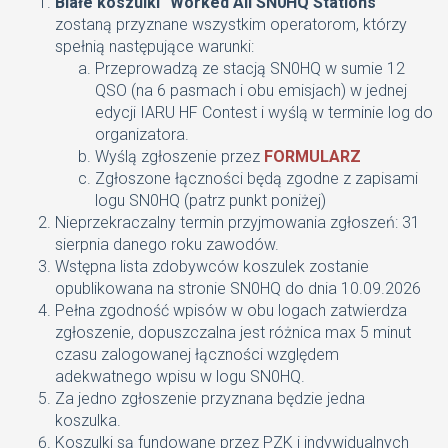
Białe koszulki "Worked All SN0HQ Stations"
zostaną przyznane wszystkim operatorom, którzy
spełnią następujące warunki:
Przeprowadzą ze stacją SN0HQ w sumie 12
QSO (na 6 pasmach i obu emisjach) w jednej
edycji IARU HF Contest i wyślą w terminie log do
organizatora.
Wyślą zgłoszenie przez
FORMULARZ
Zgłoszone łączności będą zgodne z zapisami
logu SN0HQ (patrz punkt poniżej)
Nieprzekraczalny termin przyjmowania zgłoszeń: 31
sierpnia danego roku zawodów.
Wstępna lista zdobywców koszulek zostanie
opublikowana na stronie SN0HQ do dnia 10.09.2026
Pełna zgodność wpisów w obu logach zatwierdza
zgłoszenie, dopuszczalna jest różnica max 5 minut
czasu zalogowanej łączności względem
adekwatnego wpisu w logu SN0HQ.
Za jedno zgłoszenie przyznana będzie jedna
koszulka.
Koszulki są fundowane przez PZK i indywidualnych